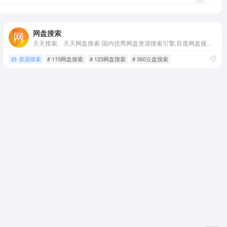
网盘搜索
天天搜索、天天网盘搜索-国内优秀网盘资源搜索引擎,百度网盘搜索,百度云搜索,支持百度网盘搜索,123网盘搜索,夸克网盘搜索,360云盘资源搜索,迅雷快传搜索,城通网盘搜索,华为DBank网盘搜索,115网盘搜索,千脑网盘搜索,乐视云盘搜索等网盘,提供快速查找电影,视频,文档,游戏等资源网盘下载服务
资源搜索
# 115网盘搜索
# 123网盘搜索
# 360云盘搜索