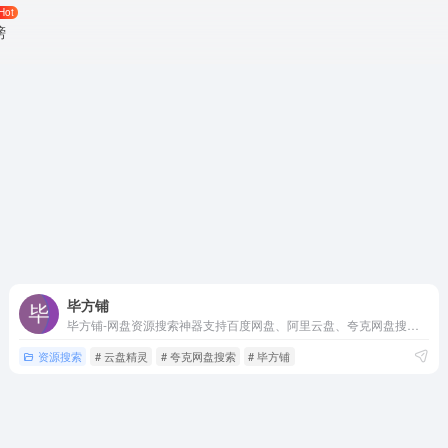
Hot
榜
毕方铺
毕方铺-网盘资源搜索神器支持百度网盘、阿里云盘、夸克网盘搜索，可快速搜索百度网盘资源中的有效连接，自动识别无效的百度云网盘资源，每天更新海量资源。
资源搜索
# 云盘精灵
# 夸克网盘搜索
# 毕方铺