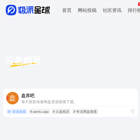
首页
网站投稿
社区资讯
排行
云盘精灵
共 2 篇网址
盘库吧
每天更新海量网盘资源搜索下载。
资源搜索
# panku.app
# 云盘精灵
# 夸克网盘搜索