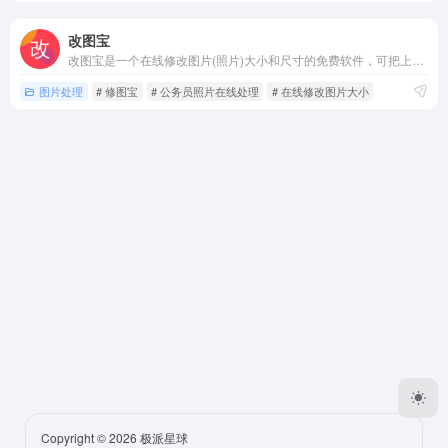
改图宝
改图宝是一个在线修改图片(照片)大小和尺寸的免费软件，可把上传照片调整或裁剪为一寸、两寸等尺寸，并能对图片进行压缩大小、修改分辨率、旋转、转换格式、加水印等编辑；适用于公务员、英语、计算机、会计、护士、建造师等考试入学网上报名照片和社保、签证等证件照片及微信图片的处理；现在就使用改图宝在线修改图片大
图片处理
# 修图宝
# 公务员照片在线处理
# 在线修改图片大小
Copyright © 2026
极派星球