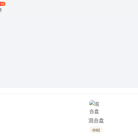
Hot
榜
混合盘
92