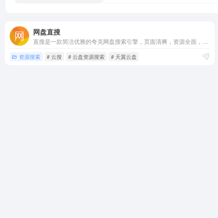
网盘直搜
直搜是一款简洁优雅的夸克网盘搜索引擎，页面清爽，资源全面，支持影视、短剧、综艺、动漫等夸克网盘资源搜索。只需输入关键词，即可快速找到相关夸克网盘资源。
资源搜索
# 云搜
# 云盘资源搜索
# 天翼云盘