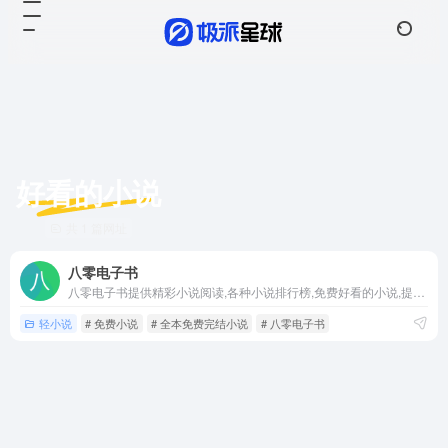
好看的小说
共 1 篇网址
八零电子书
八零电子书提供精彩小说阅读,各种小说排行榜,免费好看的小说,提供穿越小说,都市小说,言情小说,玄幻小说,重生小说,网游小说,武侠小说,历史小说等全本全集完结小说在线阅读及txt下载.优秀小说尽在TXT80.cc。
轻小说
# 免费小说
# 全本免费完结小说
# 八零电子书