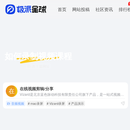
首页
网站投稿
社区资讯
排行
如何录制视频课程
共 1 篇网址
在线视频剪辑/分享
Vizard是北京蓝色脉动科技有限责任公司旗下产品，是一站式视频制作和沟通平台，覆盖内部培训、产品介绍、会议汇报等企业场景，以及网课录制、课件制作等教育场景。具备视频在线录制、剪辑、分享等功能，帮助您轻松解决视频录制的所有难题。
音频视频
# mac录屏
# Vizard录屏
# 产品演示