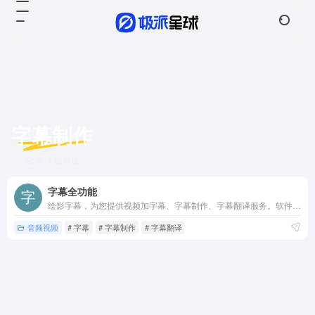
字幕制作
共 1 篇网址
字幕全功能
绘影字幕，为您提供视频加字幕、字幕制作、字幕翻译服务。软件采用先进的语音识别技术，自动识别视频中的人声，转化成字幕。并提供翻译服务，轻松制作中英字幕、中日字幕等双语字幕。为抖音、vlog、快手、自媒体、教育课程等视频创作者提供快捷的加字幕服务。
音频视频
# 字幕
# 字幕制作
# 字幕翻译