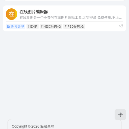
在线图片编辑器
在线改图是一个免费的在线图片编辑工具,无需登录,免费使用,不上传您的图片,注重隐私保护,支持在线编辑jpg,png,gif,webp,heic,psd,tiff等格式图片,网站的功能有裁剪图片,添加滤镜和水印,压缩图像,调整图片大小,转换图片格式,在线查看PSD文件,PSD转图片,HEIC转图片,生
图片处理
# EXIF
# HEIC转PNG
# PSD转PNG
Copyright © 2026
极派星球