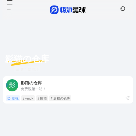
影猫の仓库
共 1 篇网址
影猫の仓库
免费观第一站！
影视
# ymck
# 影猫
# 影猫の仓库