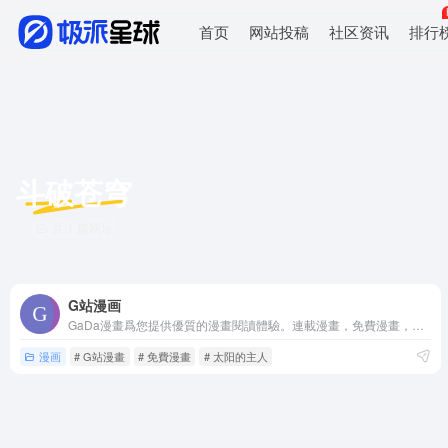
首页
网站投稿
社区资讯
排行
斗破苍穹
共 1 篇网址
G站漫画
GaDa漫畫爲您提供優質的漫畫閱讀體驗。連載漫畫，免費漫畫，玄幻漫畫，言情漫畫，穿越漫畫，都市漫畫，仙俠漫畫，武俠漫畫，現代言情漫畫，古代言情漫畫，靈異漫畫
漫画
# G站漫畫
# 免費漫畫
# 太阳的主人