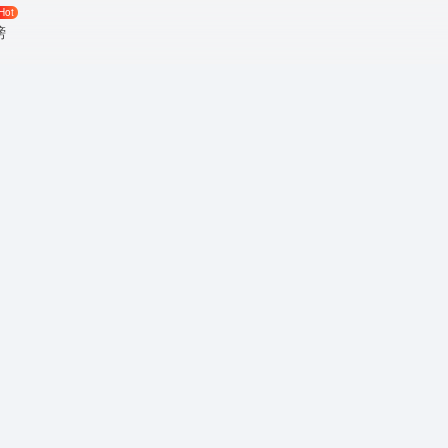
Hot
榜