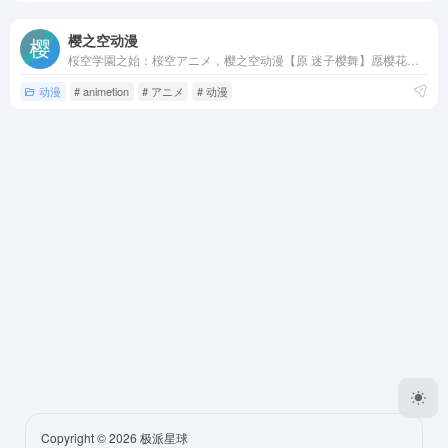
樱之空动漫
桜空学園之始：桜空アニメ，樱之空动漫【原 迷子樱舞】愿樱花四季于此欢乐长舞，域名skr.cc是sakura的缩写哟！本站有好看的动漫日剧以及歌曲，是一个不随大流、极具个人色彩、神秘又温馨的二次元圣地！
动漫
# animetion
# アニメ
# 动漫
Copyright © 2026
极派星球