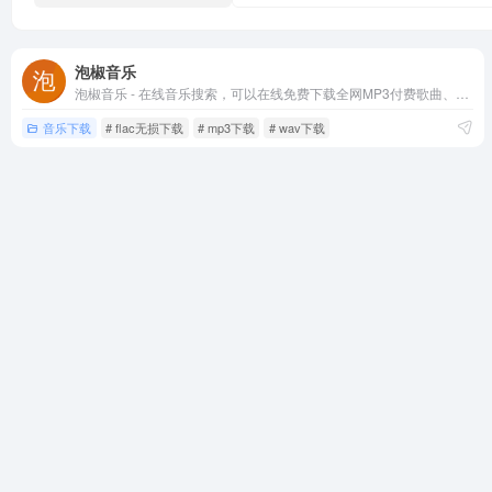
泡椒音乐
泡椒音乐 - 在线音乐搜索，可以在线免费下载全网MP3付费歌曲、流行音乐、经典老歌等。曲库完整，更新迅速，试听流畅，支持高品质|无损音质
音乐下载
# flac无损下载
# mp3下载
# wav下载