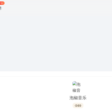
Hot
榜
泡椒音乐
89