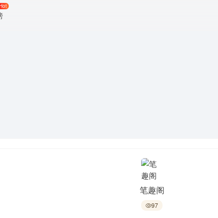
Hot
榜
笔趣阁
97