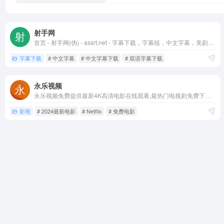
射手网
首页 - 射手网(伪) - assrt.net - 字幕下载，字幕组，中文字幕，美剧字幕，英剧字幕，双语字幕，新番字幕
字幕下载
# 中文字幕
# 中文字幕下载
# 双语字幕下载
永乐视频
永乐视频免费提供最新4K高清电影在线观看,最热门电视剧免费下载,收录最全的综艺片,动漫,台剧,日剧,泰剧,韩剧,美剧,全都有.用心做好站,全球更新最快No.1
影视
# 2024最新电影
# Netflix
# 免费电影