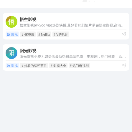
悟空影视
悟空影视(wkvod.vip)热剧快播,最好看的剧情片尽在悟空影视,高清云影院免费为大家提供最新最全的免费电影，电视剧，综艺，动漫无广告在线云点播，悟空影院
影视
# 4K电影
# Netflix
# VIP电影
阳光影视
阳光影视免费为您提供最新热播高清电影、电视剧，热门韩剧，欧美大片在线观看，每天更新好看的电视剧，最新综艺秀，明星信息与相关电影电视剧，影视大全电影网同时提供电影电视剧演员表，角色等相关内容，影视大全高清影院是影视爱好者们的电影家园！
影视
# 好看的综艺节目
# 影视大全
# 热门电视剧