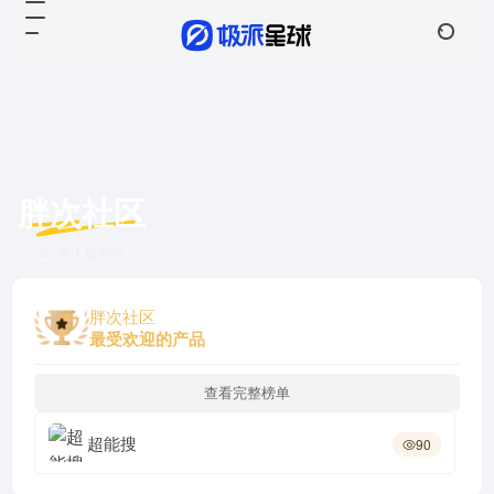
胖次社区
共 1 篇网址
胖次社区
最受欢迎的产品
查看完整榜单
超能搜
90