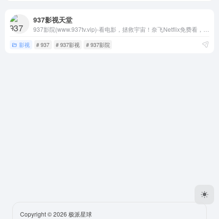
937影视天堂
937影院(www.937tv.vip)-看电影，拯救宇宙！奈飞Netflix免费看，每天更新热火欧美日韩剧，最新韩国电影，在线免费电影网，VIP视频免费看，支持免费在线流畅播放。无需下载，点开即看，享受极致蓝光画质带来的沉浸式观影体验！
影视
# 937
# 937影视
# 937影院
Copyright © 2026
极派星球