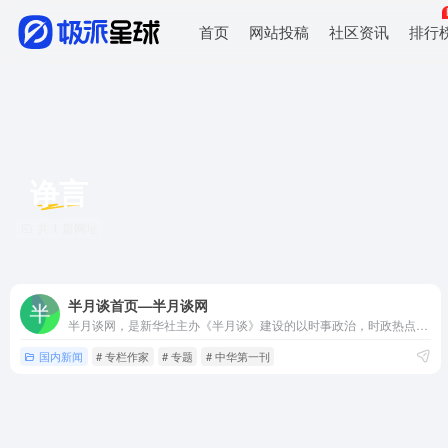
首页
网站投稿
社区资讯
排行
诤言
共 1 篇网址
半月谈首页—半月谈网
半月谈网，是新华社主办《半月谈》建设的以时事政治，时政热点，时事新闻，时事评论，政策解读，时政新闻要闻为主的大型时政专业平台，相约网上半月谈，与您共话天下事！网站不定期开设专题，就某一重大时政主题进行集纳式报道，最近开设了“十八届三中全会 深化改革新航标”专题，目前已上稿150多篇。此前还开设了“中
国内新闻
# 专栏作家
# 专题
# 中华第一刊