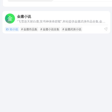
金庸小说
“飞雪连天射白鹿,笑书神侠倚碧鸳”,本站提供金庸武侠作品全集,金庸作品集中的所有小说都可以免费阅读,如果你喜欢金庸的武侠小说,那么收藏本站方便阅读。
轻小说
# 金庸作品集
# 金庸小说全集
# 金庸武侠小说