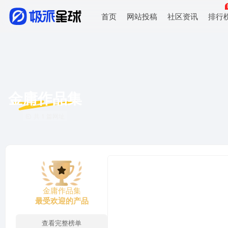
首页
网站投稿
社区资讯
排行
金庸作品集
共 1 篇网址
金庸作品集
最受欢迎的产品
查看完整榜单