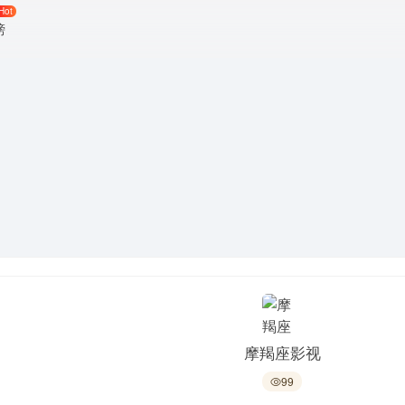
Hot
榜
摩羯座影视
99