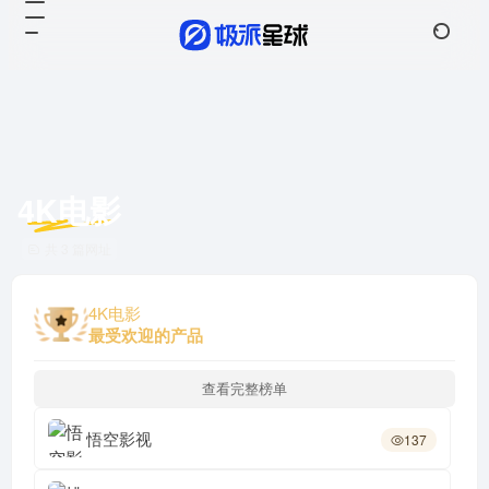
4K电影
共 3 篇网址
4K电影
最受欢迎的产品
查看完整榜单
悟空影视
137