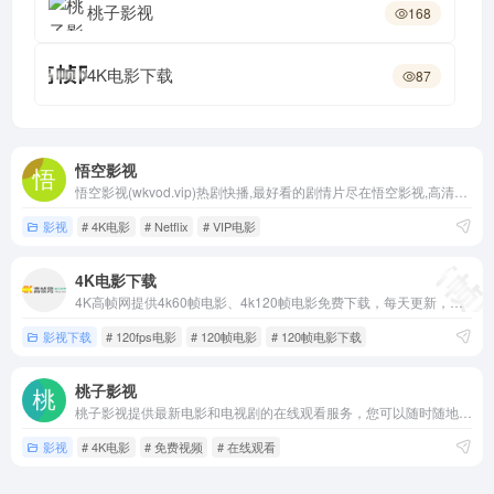
桃子影视
168
4K电影下载
87
悟空影视
悟空影视(wkvod.vip)热剧快播,最好看的剧情片尽在悟空影视,高清云影院免费为大家提供最新最全的免费电影，电视剧，综艺，动漫无广告在线云点播，悟空影院
影视
# 4K电影
# Netflix
# VIP电影
4K电影下载
4K高帧网提供4k60帧电影、4k120帧电影免费下载，每天更新，全站60FPS电影、120FPS电影享高速网盘下载，是4K高帧影视资源全球首发站。上万部4K电影、2K电影、2160p电影、1080p电影60帧、120帧最新影片高清电影免费下载。
影视下载
# 120fps电影
# 120帧电影
# 120帧电影下载
桃子影视
桃子影视提供最新电影和电视剧的在线观看服务，您可以随时随地观看热门影片，与朋友分享观影的乐趣。
影视
# 4K电影
# 免费视频
# 在线观看