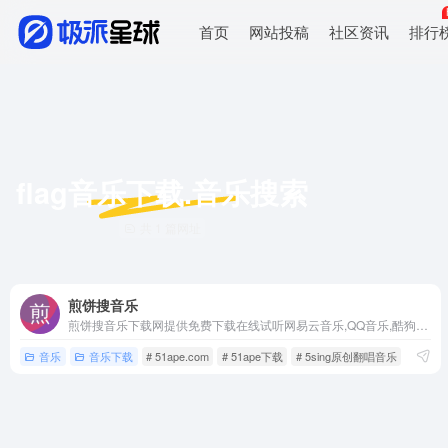
首页
网站投稿
社区资讯
排行
flag音乐下载.音乐搜索
共 1 篇网址
煎饼搜音乐
煎饼搜音乐下载网提供免费下载在线试听网易云音乐,QQ音乐,酷狗音乐,酷我音乐,虾米音乐,百度音乐,一听音乐,咪咕音乐,荔枝FM,蜻蜓FM,喜马拉雅FM,全民K歌,5sing原创翻唱音乐等各音乐网站的音乐下载,无须注册。
音乐
音乐下载
# 51ape.com
# 51ape下载
# 5sing原创翻唱音乐