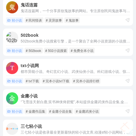
鬼话连篇
鬼话连篇网，一个分享原创鬼故事的网站。专注原创民间鬼故事与灵异怪谈，提供短篇故事、长篇连载、有声鬼故事等优质内容；所有故事均为虚构创作，仅供娱乐交流，不涉及封建迷信。
轻小说
# 民间怪谈
# 灵异故事
# 鬼故事
502book
502book免费小说搜索引擎，是一个聚合了全网小说资源的小说搜索神器，致力于打造全网最极致的搜索体验和阅读体验。网站支持对全网各种类型的热门全本小说进行免费搜索，无论您喜欢玄幻小说、言情小说、穿越小说、悬疑小说还是其他类型的小说，我们都能帮助您快速找到您喜欢的免费小说。
轻小说
# 502book
# 502小说搜索
# 免费全本小说
txt小说网
都市异能小说、奇幻玄幻小说、武侠仙侠小说、科幻游戏小说、惊悚灵异小说、历史军事小说、精校txt小说、完本txt小说、全本txt小说、更多...
轻小说
# txt下载
# 完本小说txt下载
# 完本小说排行榜
金庸小说
“飞雪连天射白鹿,笑书神侠倚碧鸳”,本站提供金庸武侠作品全集,金庸作品集中的所有小说都可以免费阅读,如果你喜欢金庸的武侠小说,那么收藏本站方便阅读。
轻小说
# 金庸作品集
# 金庸小说全集
# 金庸武侠小说
三七轻小说
三七轻小说是收录最全更新最快的轻小说文库,动漫sf轻小说网站，提供日本轻小说在线阅读。