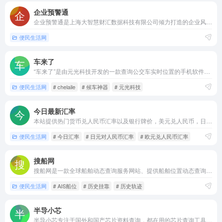
企业预警通
企业预警通是上海大智慧财汇数据科技有限公司倾力打造的企业风险智能监控工具。该产品通过融合海量的金融、企业、舆情、信用、司法、区域经济等大数据资源，运用人工智能、机器学习、自然语言处理技术，建立数据智能采集、分析及挖掘模型，实现企业多维度风险信息查询、监测与分析。
便民生活网
车来了
“车来了”是由元光科技开发的一款查询公交车实时位置的手机软件。可轻松让您通过手机查询每一辆公交的实时位置，还有几站到，是数据精准，功能全面，使用便捷的实时公交APP。
便民生活网
# chelaile
# 候车神器
# 元光科技
今日最新汇率
本站提供热门货币兑人民币汇率以及银行牌价，美元兑人民币，日元兑人民币，欧元兑人民币等常用外币兑人民币汇率，并提供各外币之间的汇率换算工具，可以利用本站的汇率换算功能计算各外币之间的兑换结果。
便民生活网
# 今日汇率
# 日元对人民币汇率
# 欧元兑人民币汇率
搜船网
搜船网是一款全球船舶动态查询服务网站、提供船舶位置动态查询跟踪、船讯网船舶轨迹查询和历史挂靠、船讯网历史航次、船舶航线规划、船舶监控、可视化监控、水域交通分析、船舶档案资料、电子围栏监控、航运大数据、航运交易平台、支持全球AIS船位查询，历史轨迹，历史航次，船舶信息资料等查询，很轻松的在全球电子海图
便民生活网
# AIS船位
# 历史挂靠
# 历史轨迹
半导小芯
半导小芯专注于国外和国产芯片资料查询，都在用的芯片查询工具，为您提供规格书查询，数据手册查询，datasheet查询，IC查询，替代型号查询，国产替代等相关信息，帮您快速找到数据手册、数据表、规格书、datasheet、替代型号、联系方式、技术参数、参数筛选、选型文档、技术文档、丝印Making、国