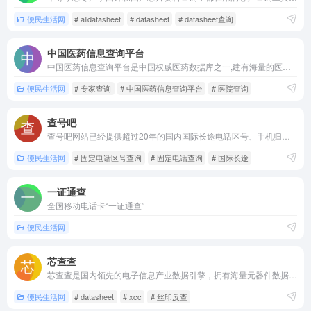
便民生活网
# alldatasheet
# datasheet
# datasheet查询
中国医药信息查询平台
中国医药信息查询平台是中国权威医药数据库之一,建有海量的医学和药学内容。包括疾病,症状,药品,医生,医院,中药材,食品营养,针炙穴位,医美等30+数据库,拥有百科,视频,问答,病例,预约,咨询,便民购药等板块。为大众提供了专业,科学,可靠,实用的健康科普知识,让大众面对医疗健康信息不再迷茫。
便民生活网
# 专家查询
# 中国医药信息查询平台
# 医院查询
查号吧
查号吧网站已经提供超过20年的国内国际长途电话区号、手机归属地查询、骗子号码曝光、固定电话号码库等服务，具有多语言版本、可适配智能手机、平板电脑以及app版本和微信小程序，是您查询电话区号、手机归属、特殊号码的方便、可靠帮手！
便民生活网
# 固定电话区号查询
# 固定电话查询
# 国际长途
一证通查
全国移动电话卡“一证通查”
便民生活网
芯查查
芯查查是国内领先的电子信息产业数据引擎，拥有海量元器件数据，为您提供芯片数据手册查询、Datasheet查询，丝印反查、物料选型、替代型号查询、国产替代查询、品牌代理商查询等相关信息，帮您快速找到数据手册、替代型号、技术参数、选型文档、丝印Making、国产替代、应用方案、芯片品牌、代理商联系方式和
便民生活网
# datasheet
# xcc
# 丝印反查