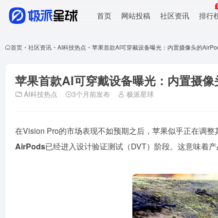
首页
网站投稿
社区资讯
排行
首页
•
社区资讯
•
AI科技热点
•
苹果首款AI可穿戴设备曝光：内置摄像头的AirPo
苹果首款AI可穿戴设备曝光：内置摄像头
AI科技热点
3个月前发布
极派星球
在Vision Pro的市场表现不如预期之后，苹果似乎正在
AirPods
已经进入设计验证测试（DVT）阶段。这意味着