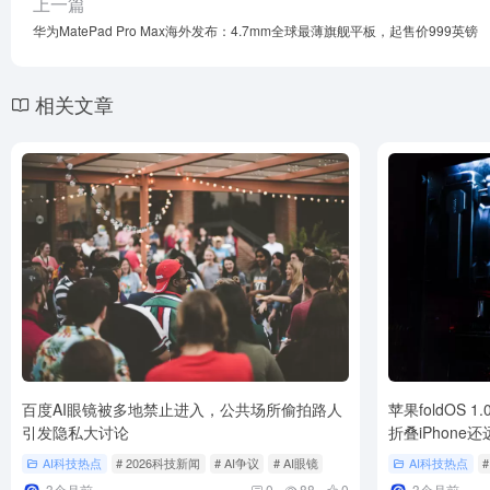
上一篇
华为MatePad Pro Max海外发布：4.7mm全球最薄旗舰平板，起售价999英镑
相关文章
百度AI眼镜被多地禁止进入，公共场所偷拍路人
苹果foldOS 
引发隐私大讨论
折叠iPhone
AI科技热点
# 2026科技新闻
# AI争议
# AI眼镜
AI科技热点
#
3个月前
0
88
0
3个月前