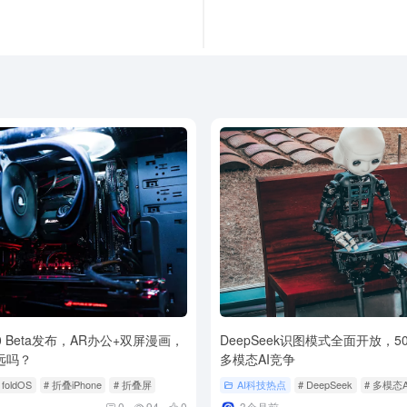
1.0 Beta发布，AR办公+双屏漫画，
DeepSeek识图模式全面开放，5
还远吗？
多模态AI竞争
 foldOS
# 折叠iPhone
# 折叠屏
AI科技热点
# DeepSeek
# 多模态A
0
94
0
3个月前