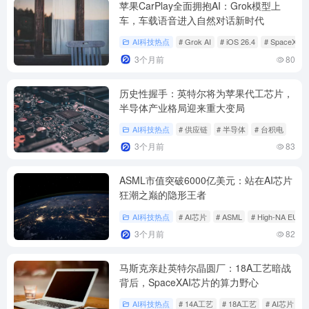
苹果CarPlay全面拥抱AI：Grok模型上
车，车载语音进入自然对话新时代
AI科技热点
# Grok AI
# iOS 26.4
# SpaceXAI
3个月前
80
历史性握手：英特尔将为苹果代工芯片，
半导体产业格局迎来重大变局
AI科技热点
# 供应链
# 半导体
# 台积电
3个月前
83
ASML市值突破6000亿美元：站在AI芯片
狂潮之巅的隐形王者
AI科技热点
# AI芯片
# ASML
# High-NA EUV
3个月前
82
马斯克亲赴英特尔晶圆厂：18A工艺暗战
背后，SpaceXAI芯片的算力野心
AI科技热点
# 14A工艺
# 18A工艺
# AI芯片