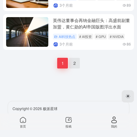
3个月前
89
英伟达董事会再纳金融巨头：高盛前副董
加盟，黄仁勋的AI帝国版图浮出水面
AI科技热点
# AI投资
# GPU
# NVIDIA
3个月前
86
1
2
Copyright © 2026
极派星球
首页
投稿
我的