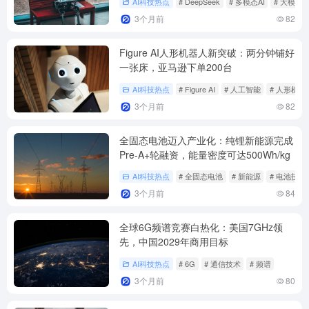
AI科技热点
# DeepSeek
# 多模态AI
# 大模型
3个月前
82
Figure AI人形机器人新突破：两分钟铺好
一张床，亚马逊下单200台
AI科技热点
# Figure AI
# 人工智能
# 人形机器
3个月前
82
全固态电池迈入产业化：纯锂新能源完成
Pre-A+轮融资，能量密度可达500Wh/kg
AI科技热点
# 全固态电池
# 新能源
# 电池技术
3个月前
84
全球6G频谱竞赛白热化：美国7GHz领
先，中国2029年商用目标
AI科技热点
# 6G
# 通信技术
# 频谱
3个月前
80