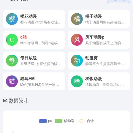
樱花动漫
橘子动漫
樱花动漫VIP为所有动漫迷们免费提供最新最快的在线观看番剧资源，观看完全免费、无须注册、高速播放、更新及时的专业在线樱花动漫VIP站。
橘子动漫网拥有高清画质在线动漫，完全免费观看，高速播放，在线及时更新，橘子动漫网致力于为所有acg动漫迷们提供好看便捷的动漫。
c站
风车动漫p
clicli弹幕网，简称c站或clicli,主打游戏原创和推番~
风车动漫有成千上万的高清动画。风车动画包括国内、日本、韩国、欧洲和美国的在线动画。风车动画和樱花动画致力于为所有动画迷提供最好的动（fengchedonman.com）。
每日放送
动漫窝
番组放送: 方便快捷的版权动画播放地址聚合站
动漫窝专注提供高质量的日本动漫资源，包括最新新番、经典动漫全集、热门日番。支持免费在线观看，为用户带来全网最快的动漫更新速度。
猫耳FM
稀饭动漫
M站(猫耳FM)是第一家弹幕音图站,同时也是中国声优基地,在这里可以听电台,音乐,翻唱,小说和广播剧,用二次元声音连接三次元.
稀饭动漫 - 免费高清动漫分享
数据统计