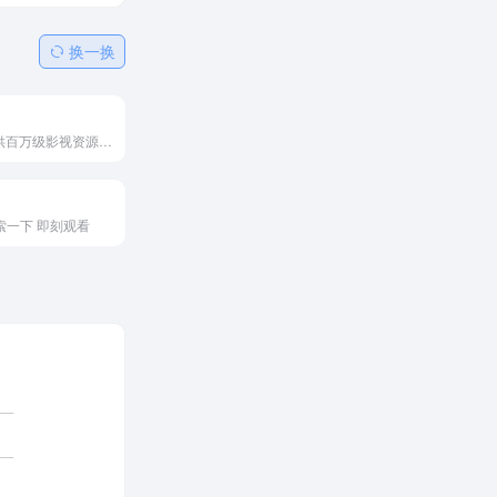
换一换
搜片为您提供百万级影视资源的免费分享，专注于打造顶尖的影视搜索引擎，让您畅享影视资源无忧。
搜索一下 即刻观看