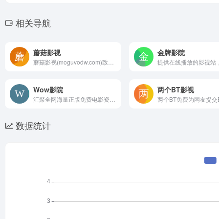
相关导航
蘑菇影视
金牌影院
蘑菇影视(moguvodw.com)致力于分享最新好看的影视剧资源，全网vip热播影视剧均可超前点播，并第一时间更新当下热门影视剧作品，来蘑菇影视追剧给你不一样的视觉体验。
Wow影院
两个BT影视
汇聚全网海量正版免费电影资源,提供免费高清的热门电影观看体验。随时随地在线观看2026最新院线大片、豆瓣高分影片和热门电影排行榜,轻松找到你喜欢的免费电影,一站式电影免费观看平台！
数据统计