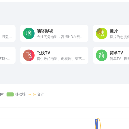
嘀嗒影视
搜片
提供在线播放的影视站，涵盖大量电视剧、综艺、动漫
专注高分电影，高清HD在线，极速秒播不卡顿！
飞快TV
简单TV
两个BT免费为网友提交BT种子下载，免费电影资源下载，以及各种高清电影在线观看,最全的最新电视剧，最近上映热门电影下载。韩国电视剧、香港TVB电视剧、韩剧、日剧、美剧、动漫番剧。
提供热门电影、电视剧、综艺、动漫等视频，多线路无广告极速播放，支持手机电脑全平台观看和下载，更新快速、分类清晰，帮你告别片荒。
简单TV - 