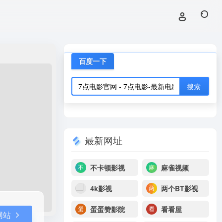
打开网站
百度一下
最新网址
不卡顿影视
麻雀视频
4k影视
两个BT影视
蛋蛋赞影院
看看屋
网站