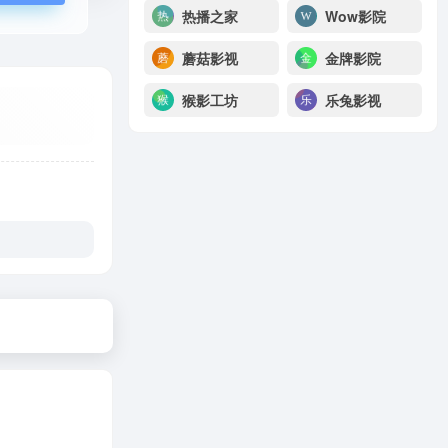
热播之家
Wow影院
蘑菇影视
金牌影院
猴影工坊
乐兔影视