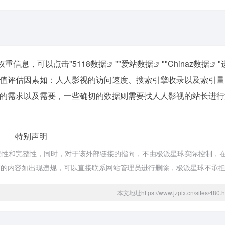
权重信息，可以点击"
5118数据
""
爱站数据
""
Chinaz数据
值评估因素如：人人影视的访问速度、搜索引擎收录以及索引量
的需求以及需要，一些确切的数据则需要找人人影视的站长进行
特别声明
性和完整性，同时，对于该外部链接的指向，不由极派星球实际控制，在20
网页的内容如出现违规，可以直接联系网站管理员进行删除，极派星球不承
本文地址https://www.jzpix.cn/sites/4