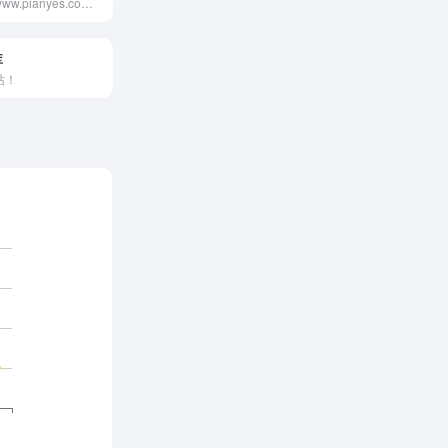
片吧影视（www.pianyes.com）是一个免费在线看电影电视剧的网站，提供高清热播电影电视剧在线观看，vip院线电影、热播国产剧每日实时更新,提供最优质便捷的服务，手机看最新热播电影电视剧就上片吧影视。
库
站！