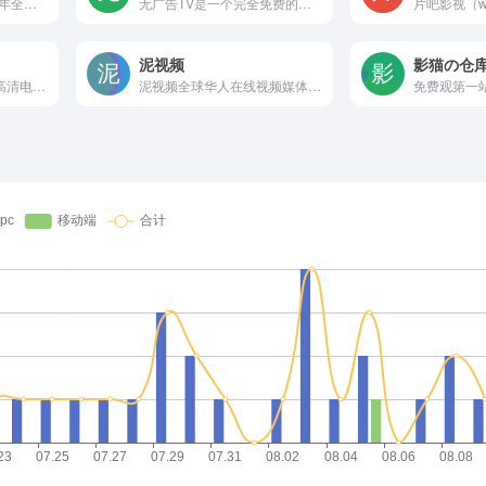
河狸影视为您提供2024年全新、好看的电影，免费电视剧和高清热门电影。您可以在手机上下载其影视app或电视app，直接在线观看。河狸影视提供快速更新的电视剧，速度快且完全免费观看。
无广告TV是一个完全免费的影视网站，提供了全网最全的电影、电视剧、综艺、动漫 、短剧等免费在线观看视频，支持多设备观看，在线播放速度超快，所有片源都是超清以上画质。每日更新不断，随时随地畅享视频体验！
泥视频
影猫の仓
摩羯座影视｜在线观看高清电影、热门电视剧、精彩动漫、爆笑综艺及短剧！无广告蓝光画质，手机电脑均可观看，快来解锁海量影视资源。
泥视频全球华人在线视频媒体平台，即点即播！免费提供最新高清的电影,电视剧,综艺,动漫,台剧,日剧,泰剧等。
免费观第一