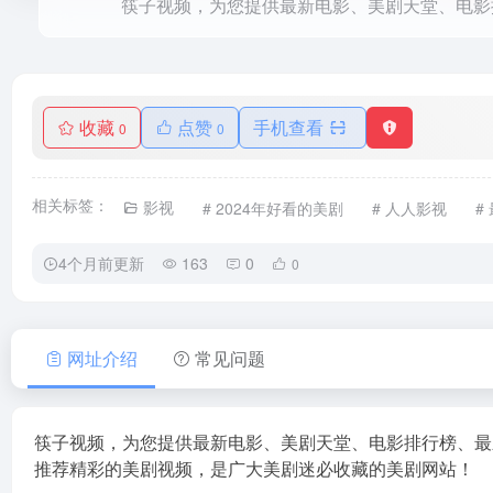
收藏
点赞
手机查看
0
0
相关标签：
影视
# 2024年好看的美剧
# 人人影视
#
4个月前更新
163
0
0
网址介绍
常见问题
筷子视频，为您提供最新电影、美剧天堂、电影排行榜、最
推荐精彩的美剧视频，是广大美剧迷必收藏的美剧网站！