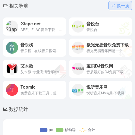
相关导航
换一换
23ape.net
音悦台
APE、FLAC音乐下载，WAV无损音乐，精选各种汽车车载音乐，高品质无损音乐下载！百度盘分享互联网精品！
音悦台
音乐榜
极光无损音乐免费下载
音乐榜 - 在线音乐搜索，可以在线免费下载全网MP3付费歌曲、流行音乐、经典老歌等。曲库完整，更新迅速，试听流畅，支持高品质|无损音质
极光无损音乐网是一个无损音乐下载，mp3音乐免费下载,mp3音乐免费音乐下载的网站,抖音热门音乐下载，为广大爱好音乐者提供免费音乐素材交流分享的平台。
艾木微
宝贝DJ音乐网
艾木微-专业高清音乐mv下载分享下载网站，提供各类华语mv、日韩mv、欧美mv、演唱会等无水印mv下载服务，可用于自媒体无水印视频素材剪辑使用。
音质最好的DJ免费下载网站、提供无损高品质DJ舞曲分享,DJ舞曲下载,我们网站有最专业DJ大师和DJ舞曲制作团队精心混音打造的DJ串烧和夜店DJ舞曲、每天更新最潮最嗨的DJ音乐,DJ舞曲,DJ串烧,酒吧夜店舞曲,让您感受无损高品质DJ分享与下载的快乐,下载DJ就到宝贝DJ音乐网
Toomic
悦听音乐网
免费音乐下载工具，提供歌词下载，可下低品质音乐，可在线播放
悦听音乐MV电影下载网分享提供好看的高清MV电影免费迅雷下载地址及无广告播放,使用MV音乐下载解析工具快速获取高清MV音乐下载地址,高清MV下载,车载MV音乐下载,高清MV免费下载网站。
数据统计