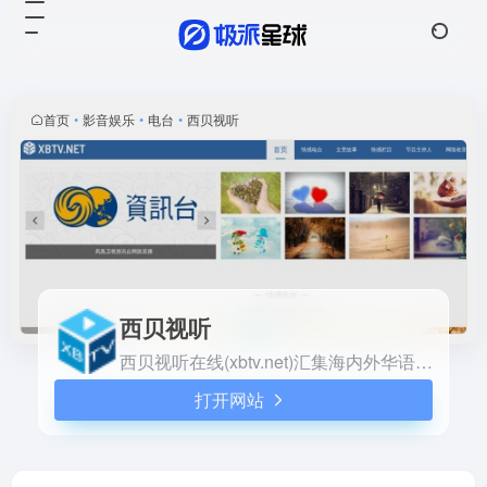
西贝视听
打开网站
西贝视听在线(xbtv.net)汇集海
内外华语广播电台、网络电视
高清直播信号，包括央广电
首页
•
影音娱乐
•
电台
•
西贝视听
台、CCTV央视、湖南卫视、
凤凰卫视资讯台、凤凰卫视中
文台在线直播，为全球华人免
费提供收音机在线收听、网络
电视直播在线观看服务。手机
在线收听广播、看电视，就上
西贝视听！
西贝视听
西贝视听在线(xbtv.net)汇集海内外华语广播电台、网络电视高清直播信号，包括央广电台、CCTV央视、湖南卫视、凤凰卫视资讯台、凤凰卫视中文台在线直播，为全球华人免费提供收音机在线收听、网络电视直播在线观看服务。手机在线收听广播、看电视，就上西贝视听！
打开网站