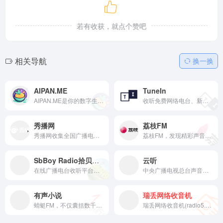
若有收获，就点个赞吧
相关导航
换一换
AIPAN.ME
TuneIn
AIPAN.ME是你的数字生活伙伴！集资源搜索、音乐播放、社区交流、休闲游戏、电视直播于一体。支持百度网盘、阿里云盘、夸克网盘搜索，海量影视音乐资源随心享用。一个网站，满足你的所有数字娱乐需求！
收听免费网络电台、新闻、体育、音乐、有声电子书和播客。媒体流直播 CNN、FOX News 电台和 MSNBC。另外还有 100,000 个 AM/FM 广播电台，提供音乐、新闻和本地体育谈话等特色内容。
秀播网
荔枝FM
秀播网收集全国广播电台、电视台网上直播线路，让全球华人免费在线收听广播电台、观看网络电视台节目，支持电脑、手机在线收听或观看广播电视高清直播。秀播网，免费听网络广播电台、看高清网络电视！
荔枝FM，发现精彩声音，创作无限可能
SbBoy Radio拾贝网络电台
云听
在线广播电台收听平台，集众多国内各地区及海外优秀电台于一身，包括各个省份，港澳台，以及国际的电台，无论你喜欢听音乐，还是听资讯，听相声或者学外语，都可以满足你的需求。
中央广播电视总台声音新媒体平台云听，以资讯、知识、文化为内容战略方向，集纳总台精品内容，自制音频IP节目，创作优质有声书，致力于为手机、车机、平板电脑、智能穿戴等多终端用户提供全场景的声音产品和服务。
有声小说
瑞丢网络收音机
蜻蜓FM，不仅囊括数千家FM广播电台，还涵盖有声小说、儿童故事、相声评书、戏曲、音乐、脱口秀、鬼故事、情感故事、财经科技、新闻历史人文、健康教育等30多类的有声读物或音频节目。更有高晓松、老梁、张召忠、蒋勋等精品有声读物和音频在线收听。蜻蜓FM作为用户喜爱的有声听书应用，为广大听众呈现前沿丰富的有声
瑞丢网络收音机(radio5.cn)-广播电台在线收听