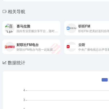
相关导航
喜马拉雅
听听FM
国内专业音频分享平台，随时随地，听我想听！4亿用户选择的在线音频平台。马东、郭德纲、吴晓波等20多万大咖入驻，1亿多条原创有声内容覆盖有声书、儿童、相声评书、财经新闻、音乐等328类。
听听FM-把美好送到你
财联社FM电台
云听
财联社FM电台与您一起纵观股市行情异动，财经投资培训、股票培训名家：财华院院长毛毛、首席研究员冯辰靓、百瑞赢资深讲师李晨、知名财经博主，职业投资人扫地僧、第一财经特邀嘉宾魏济寿等多位财经名家为您指导培训。
数据统计