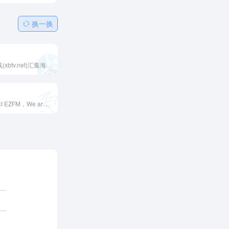
换一换
西贝视听在线(xbtv.net)汇集海内外华语广播电台、网络电视高清直播信号，包括央广电台、CCTV央视、湖南卫视、凤凰卫视资讯台、凤凰卫视中文台在线直播，为全球华人免费提供收音机在线收听、网络电视直播在线观看服务。手机在线收听广播、看电视，就上西贝视听！
轻松调频 CRI EZFM，We are the difference