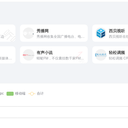
秀播网
西贝视听
耳边
秀播网收集全国广播电台、电视台网上直播线路，让全球华人免费在线收听广播电台、观看网络电视台节目，支持电脑、手机在线收听或观看广播电视高清直播。秀播网，免费听网络广播电台、看高清网络电视！
有声小说
轻松调频
中央广播电视总台声音新媒体平台云听，以资讯、知识、文化为内容战略方向，集纳总台精品内容，自制音频IP节目，创作优质有声书，致力于为手机、车机、平板电脑、智能穿戴等多终端用户提供全场景的声音产品和服务。
蜻蜓FM，不仅囊括数千家FM广播电台，还涵盖有声小说、儿童故事、相声评书、戏曲、音乐、脱口秀、鬼故事、情感故事、财经科技、新闻历史人文、健康教育等30多类的有声读物或音频节目。更有高晓松、老梁、张召忠、蒋勋等精品有声读物和音频在线收听。蜻蜓FM作为用户喜爱的有声听书应用，为广大听众呈现前沿丰富的有声