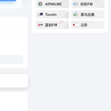
AIPAN.ME
听听FM
TuneIn
喜马拉雅
荔枝FM
云听