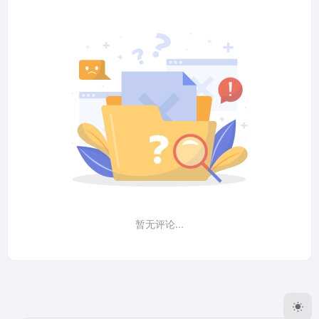
暂无评论...