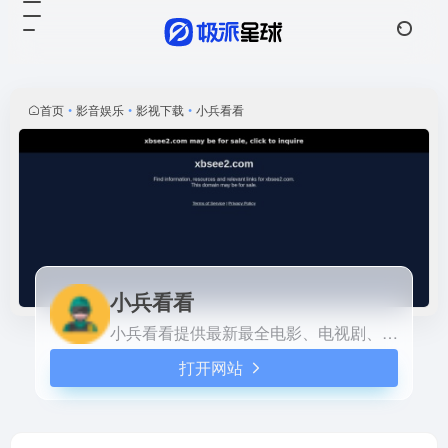
小兵看看
打开网站
小兵看看提供最新最全电影、
电视剧、综艺、动漫无广告播
放和高清下载。支持迅雷看
首页
•
影音娱乐
•
影视下载
•
小兵看看
看、西瓜影音、百度网盘、网
页等播放方式，提供ftp、
ed2k、magnet（磁力链
接）、网盘等格式资源，每天
第一时间更新,放送最新好看的
高清免费无广告视频资源,小兵
看看-更新最快最全的视频网站
(www.xbsee2.com)
小兵看看
小兵看看提供最新最全电影、电视剧、综艺、动漫无广告播放和高清下载。支持迅雷看看、西瓜影音、百度网盘、网页等播放方式，提供ftp、ed2k、magnet（磁力链接）、网盘等格式资源，每天第一时间更新,放送最新好看的高清免费无广告视频资源,小兵看看-更新最快最全的视频网站(www.xbsee2.com)
打开网站