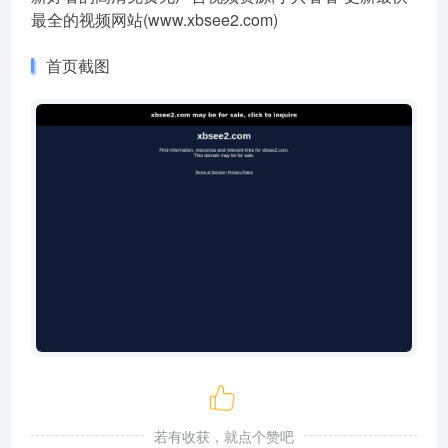
最全的视频网站(www.xbsee2.com)
首页截图
若有收获，就点个赞吧