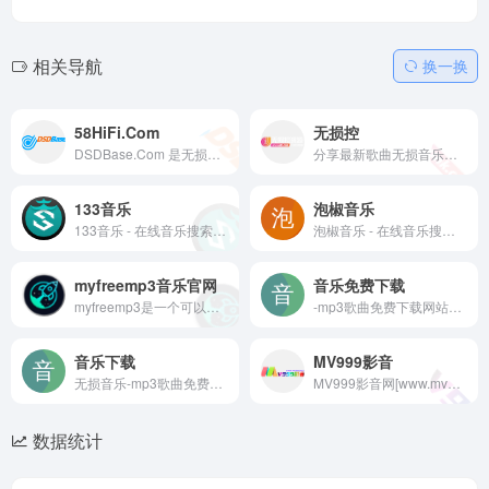
相关导航
换一换
58HiFi.Com
无损控
DSDBase.Com 是无损音乐下载领先平台，为爱好者服务。收录海量资源，含 DSD、SACD、DTS、WAV、APE、FLAC、MP3(320K)等格式及 MV、ACG 等。音质纯净，品类丰富，轻松找心仪之作，享听觉盛宴。立即开启！
分享最新歌曲无损音乐下载,最热门抖音歌曲排行榜大全下载,歌手所有专辑以及经典老歌大全下载,4K高清MV,车载DJ舞曲大全等一切与音乐相关的资源免费下载，在本站可以找到很多的高品质无损音乐。
133音乐
泡椒音乐
133音乐 - 在线音乐搜索，可以在线免费下载全网MP3付费歌曲、流行音乐、经典老歌等。曲库完整，更新迅速，试听流畅，支持高品质|无损音质
泡椒音乐 - 在线音乐搜索，可以在线免费下载全网MP3付费歌曲、流行音乐、经典老歌等。曲库完整，更新迅速，试听流畅，支持高品质|无损音质
myfreemp3音乐官网
音乐免费下载
myfreemp3是一个可以让我们大家免费在线听想听的音乐网站，支持手机端电脑端直接在线搜索歌曲进行播放，并且支持音乐下载到本地播放。
-mp3歌曲免费下载网站，可以在线免费全网音乐免费下载,无损音乐下载。包含抖音歌曲、欧美歌曲、港台歌曲、车载DJ音乐、经典老歌等。曲库完整，每日更新，是一个音乐爱好者的资源分享的歌曲下载网站。
音乐下载
MV999影音
无损音乐-mp3歌曲免费下载网站，可以在线免费全网音乐免费下载,无损音乐下载。包含抖音歌曲、欧美歌曲、港台歌曲、车载DJ音乐、经典老歌等。曲库完整，每日更新，是一个音乐爱好者的资源分享的歌曲下载网站。
MV999影音网[www.mv999.net]致力为广大影音爱好者提供经典,流行,怀旧等MV,MTV,无损音乐等周边影音视频资源免费下载,且提供流行的MV视频在线观看体验.快来下载吧！纯净,自由,高清的影音世界,就在MV999影音！高清MV下载,高清MTV下载,车载视频下载,MP3下载,MP4下载,
数据统计