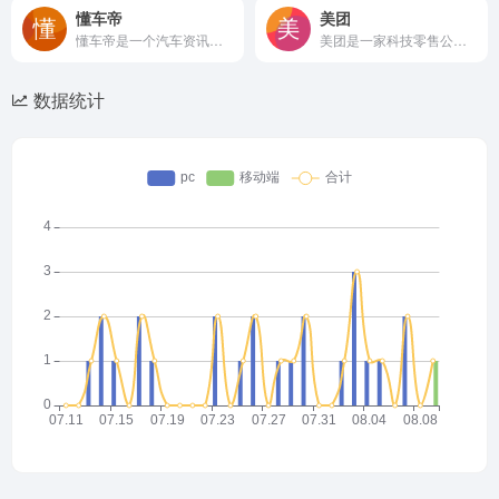
懂车帝
美团
懂车帝是一个汽车资讯平台，懂车更懂你。懂车帝资讯平台会聪明地分析你的兴趣爱好，自动为你推荐喜欢的汽车内容，提供最新汽车报价，汽车图片，汽车价格大全，汽车新闻、行情、评测、导购等内容，是提供信息最快最全的中国汽车网站，看车选车买车就上懂车帝。
美团是一家科技零售公司。美团以“零售 + 科技”的战略践行“帮大家吃得更好，生活更好”的公司使命。自2010年3月成立以来，美团持续推动服务零售和商品零售在需求侧和供给侧的数字化升级，和广大合作伙伴一起努力为消费者提供品质服务。2018年9月20日，美团在港交所挂牌上市。美团始终以客户为中心，不断加
数据统计