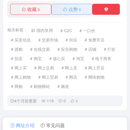
收藏
点赞
0
0
相关标签：
国内常用
# C2C
# 一口价
# 买卖信息
# 交易市场
# 供应
# 免费开店
# 团购
# 在线交易
# 安全购物
# 店铺
# 打折
# 拍卖
# 掏宝
# 放心买
# 淘宝
# 电子商务
# 网上买
# 网上交易
# 网上卖
# 网上开店
# 网上购物
# 网上贸易
# 网店
# 网络购物
# 网购
# 购物网站
# 频道
4个月前更新
119
0
0
网址介绍
常见问题