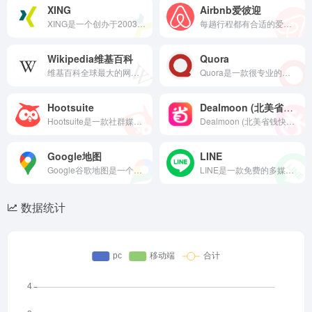
XING
Airbnb爱彼迎
XING是一个创办于2003年的德国社交网站，其总部位于德国汉堡；它以就业为导向，为小世界网络方面的专业人士提供服务；它支持包括英语、德语、法语、意大利语、日语、西班牙语、简体中文、俄语在内的16中语言；它的部分功能跟美国的领英和欧洲的Viadeo比较类似。
每趟行程都有合适的爱彼迎房源 → 700 万个度假屋 → 200 万个「房客推荐」房源 → 遍布全球逾 220 个国家和地区
Wikipedia维基百科
Quora
维基百科全球最大的网络百科全书网站，支持多种语言，提供多语言百科全书式的协作计划。
Quora是一款很专业的问答社区。
Hootsuite
Dealmoon (北美省钱快报)
Hootsuite是一款社群媒体管理工具,可让您在一个仪表板中管理和追踪所有社群媒体活动。
Dealmoon (北美省钱快报)，海外华人中最大的导购网站及社区。
Google地图
LINE
Google谷歌地图是一个覆盖全球220多个国家和地区的综合导航和探索平台。
LINE是一款免费的多媒体即时通讯应用程序，最初由韩国的Naver Corporation在日本开发，于2011年6月推出，在日本、台湾、泰国、印度尼西亚和马来西亚非常流行，其中有60%的用户来自日本。
数据统计