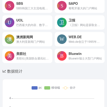
SBS
SAPO
SBS韩国三大主流电视媒体之一
葡萄牙最大的门户网站
UOL
卫报
巴西最大的内容、数字服务网站
《卫报》网站是获取全球新闻、深度分析和多媒体内容的重要平台。
澳洲新闻网
WEB.DE
澳大利亚新闻门户网站
Web.de创立于1995年，目前已有用户超过1500万（德国人口2017年底为8279万），是德国第二大互联网门户网站。
美联社
Bluewin
美联社(美国联合通讯社，TheAssociated Press)是美国最大的通讯社，世界叁大通讯社之一(还有路透社、法新社)。
Bluewin瑞士大型门户网站
数据统计