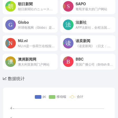
朝日新聞
SAPO
朝日新聞社のニュースサイトです。政治、経済、社会、国際、スポーツ、文化、科学などの速報ニュースに加え、教育、医療、環境などの話題や写真も
葡萄牙最大的门户网站
Globo
法新社
环球电视网（Globo）是巴西一家商业电视联播网，由罗伯托·马里尼奥（Roberto Marinho）于1965年4月26日创建，现由巴西环球集团（Grupo Globo）控股，是拉丁美洲最大的商业电视网。
AFP法新社，全程法国新闻社（Agence France-Presse），是与路透社、美联社和合众社齐名的西方四大世界性通讯社之一。
NU.nl
读卖新闻
NU.nl是一份荷兰在线报纸。
《读卖新闻》（日文：よみうりしんぶん，英文：Yomiuri Shinbun）是日本的一家全国性报纸，具有相当的影响力。1874年11月2日在东京创刊
澳洲新闻网
BBC
澳大利亚新闻门户网站
英国广播公司（British Broadcasting Corporation，缩写BBC）成立于1922年，总部位于英国伦敦，前身为British Broadcasting Company，是世界最大的新闻媒体。
数据统计