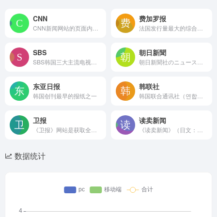
CNN
费加罗报
CNN新闻网站的页面内容汇总，主要涵盖了国际新闻、政治动态、社会事件、娱乐体育等多个方面的最新报道。
法国发行量最大的综合性日报
SBS
朝日新聞
SBS韩国三大主流电视媒体之一
朝日新聞社のニュースサイトです。政治、経済、社会、国際、スポーツ、文化、科学などの速報ニュースに加え、教育、医療、環境などの話題や写真も
东亚日报
韩联社
韩国创刊最早的报纸之一
韩国联合通讯社（연합뉴스/련합뉴스）是韩国最大的通讯社。联合通讯社创建于1980年12月19日，总部设在首尔钟路区，全年365天24小时不间断地提供着内容充实的新闻服务。
卫报
读卖新闻
《卫报》网站是获取全球新闻、深度分析和多媒体内容的重要平台。
《读卖新闻》（日文：よみうりしんぶん，英文：Yomiuri Shinbun）是日本的一家全国性报纸，具有相当的影响力。1874年11月2日在东京创刊
数据统计